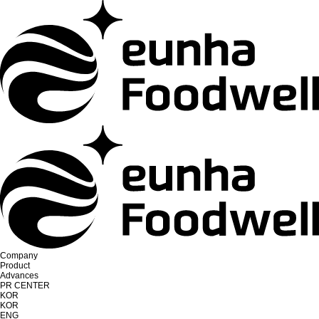
Company
Product
Advances
PR CENTER
KOR
KOR
ENG