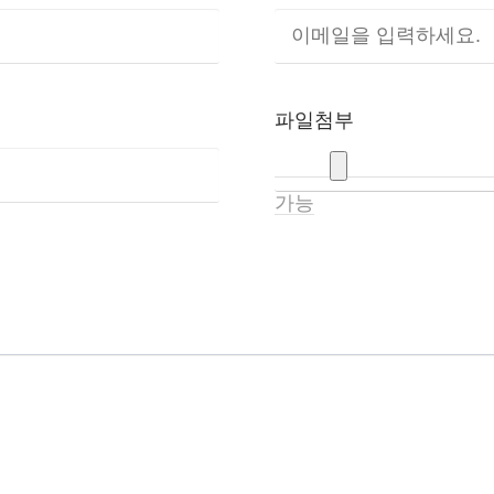
파일첨부
가능