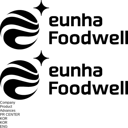
Company
Product
Advances
PR CENTER
KOR
KOR
ENG